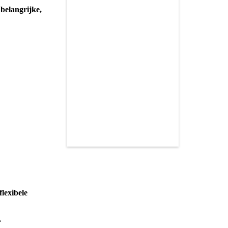
 belangrijke,
lexibele
.