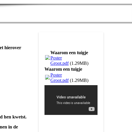
et hierover
Waarom een tuigje
Poster
Groot.pdf
(1.29MB)
Waarom een tuigje
Poster
Groot.pdf
(1.29MB)
d hen kwetst.
anen in de