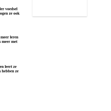
der voedsel
mogen ze ook
 meer leren
s meer met
n leert ze
en hebben ze