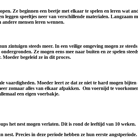
open. Ze beginnen een beetje met elkaar te spelen en leren wat an
n leggen speeltjes neer van verschillende materialen. Langzaam 
n andere mensen leren wennen.
hun zintuigen steeds meer. In een veilige omgeving mogen ze steeds
n ondergronden. Ze mogen eens mee naar buiten en ze spelen steed
. Moeder begeleid ze in dit proces.
ale vaardigheden. Moeder leert ze dat ze niet te hard mogen bijten e
 meer zomaar alles van elkaar afpakken. Om voernijd te voorkom
allemaal een eigen voerbakje.
ps het nest mogen verlaten. Dit is rond de leeftijd van 10 weken.
 nest. Precies in deze periode hebben ze hun eerste angstperiode.